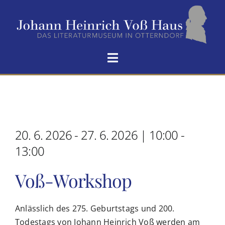
Zum
Inhalt
springen
Toggle
Navigation
HOME
VOẞ-HAUS
20. 6. 2026 - 27. 6. 2026 | 10:00 -
SEIN LEBEN
13:00
Voß-Workshop
HOMERS ODÜSSEE
Anlässlich des 275. Geburtstags und 200.
NEUIGKEITEN
Todestags von Johann Heinrich Voß werden am