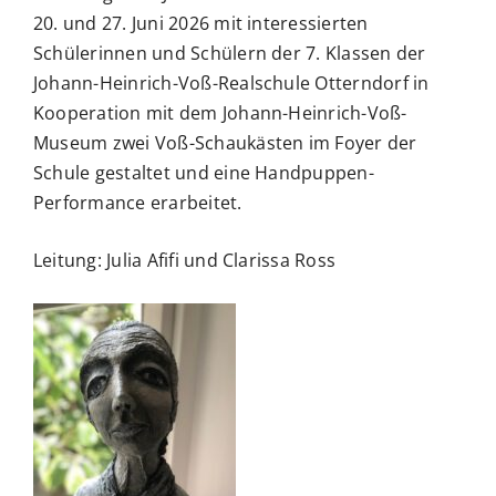
20. und 27. Juni 2026 mit interessierten
VERANSTALTUNGEN
Schülerinnen und Schülern der 7. Klassen der
Johann-Heinrich-Voß-Realschule Otterndorf in
Kooperation mit dem Johann-Heinrich-Voß-
PUBLIKATIONEN
Museum zwei Voß-Schaukästen im Foyer der
Schule gestaltet und eine Handpuppen-
VOẞ-PREIS
Performance erarbeitet.
Leitung: Julia Afifi und Clarissa Ross
SERVICE