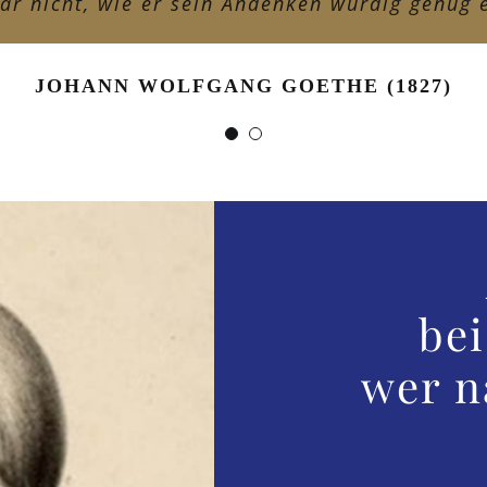
gar nicht, wie er sein Andenken würdig genug e
JOHANN WOLFGANG GOETHE (1827)
bei
wer n