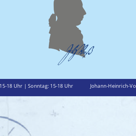
h: 15-18 Uhr | Sonntag: 15-18 Uhr Johann-Heinrich-Voß