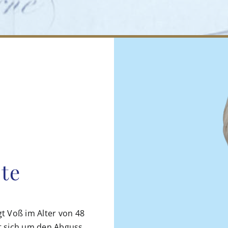
te
t Voß im Alter von 48
elt sich um den Abguss