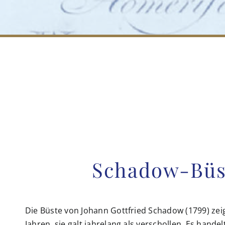
Schadow-Büs
Die Büste von Johann Gottfried Schadow (1799) zeig
Jahren, sie galt jahrelang als verschollen. Es hand