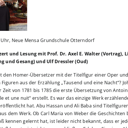
0 Uhr, Neue Mensa Grundschule Otterndorf
ert und Lesung mit Prof. Dr. Axel E. Walter (Vortrag), 
g und Gesang) und Ulf Dressler (Oud)
 den Homer-Übersetzer mit der Titelfigur einer Oper und
 Figuren aus der Erzählung „Tausend und eine Nacht“? Jo
r Zeit von 1781 bis 1785 die erste Übersetzung von Antoi
le et une nuit“ erstellt. Es war das einzige Werk erzählend
röffentlicht hat. Abu Hassan und Ali Baba sind Titelfiguren
aus dem Werk. Ob Carl Maria von Weber die Geschichten 
ß kennen gelernt hat, ist leider nicht bekannt, dass er je