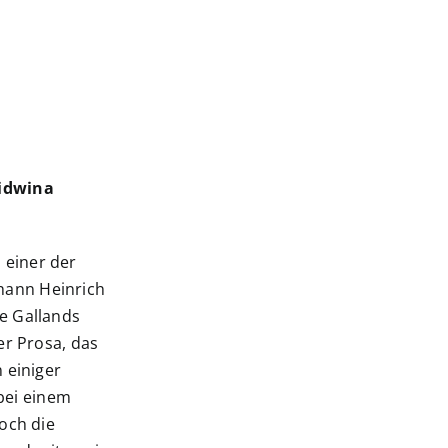
Lidwina
 einer der
hann Heinrich
ne Gallands
er Prosa, das
 einiger
bei einem
doch die