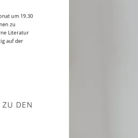
Monat um 19.30
nnen zu
ne Literatur
ig auf der
T ZU DEN