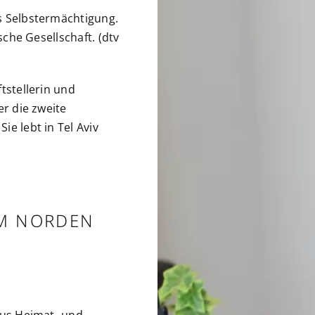
s Selbstermächtigung.
sche Gesellschaft. (dtv
ftstellerin und
er die zweite
e lebt in Tel Aviv
OM NORDEN
aus Heimat- und