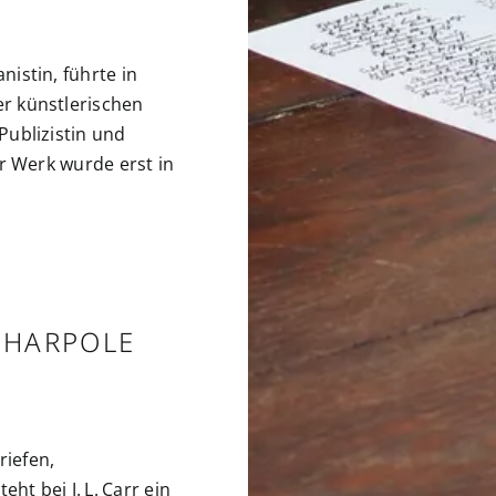
nistin, führte in
er künstlerischen
Publizistin und
Ihr Werk wurde erst in
S
 HARPOLE
riefen,
t bei J. L. Carr ein