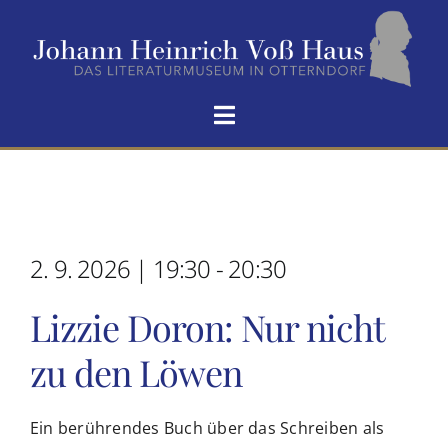
Zum
Inhalt
springen
Toggle
Navigation
HOME
VOẞ-HAUS
2. 9. 2026 | 19:30 - 20:30
SEIN LEBEN
Lizzie Doron: Nur nicht
zu den Löwen
HOMERS ODÜSSEE
NEUIGKEITEN
Ein berührendes Buch über das Schreiben als