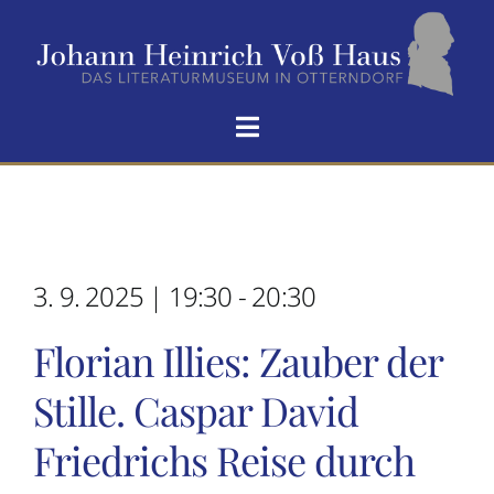
Zum
Inhalt
springen
Toggle
Navigation
HOME
VOẞ-HAUS
3. 9. 2025 | 19:30 - 20:30
SEIN LEBEN
Florian Illies: Zauber der
Stille. Caspar David
HOMERS ODÜSSEE
Friedrichs Reise durch
NEUIGKEITEN