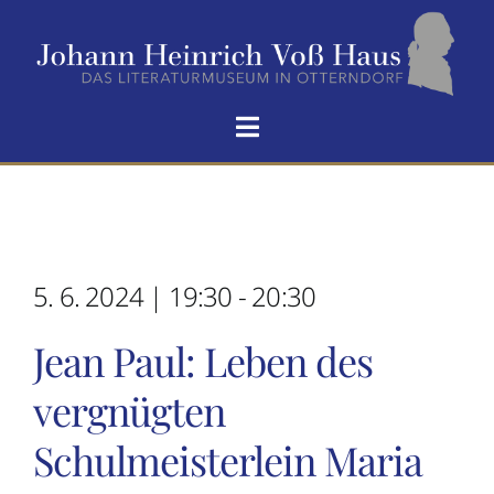
Zum
Inhalt
springen
Toggle
Navigation
HOME
VOẞ-HAUS
5. 6. 2024 | 19:30 - 20:30
SEIN LEBEN
Jean Paul: Leben des
vergnügten
HOMERS ODÜSSEE
Schulmeisterlein Maria
NEUIGKEITEN