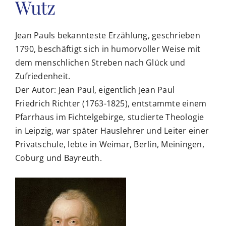
Wutz
VERANSTALTUNGEN
Jean Pauls bekannteste Erzählung, geschrieben
1790, beschäftigt sich in humorvoller Weise mit
PUBLIKATIONEN
dem menschlichen Streben nach Glück und
Zufriedenheit.
VOẞ-PREIS
Der Autor: Jean Paul, eigentlich Jean Paul
Friedrich Richter (1763-1825), entstammte einem
Pfarrhaus im Fichtelgebirge, studierte Theologie
SERVICE
in Leipzig, war später Hauslehrer und Leiter einer
Privatschule, lebte in Weimar, Berlin, Meiningen,
Coburg und Bayreuth.